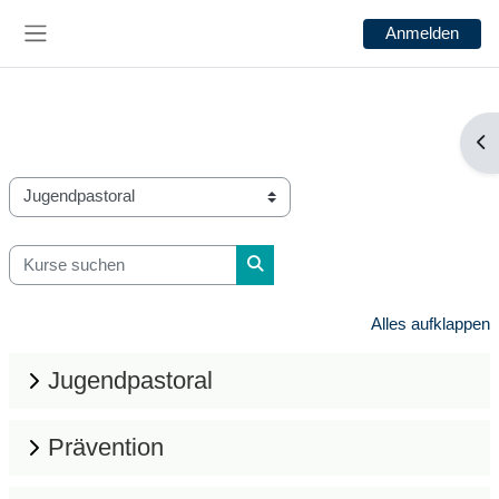
Zum Hauptinhalt
Anmelden
Website-Übersicht
Blo
Kursbereiche
Kurse suchen
Kurse suchen
Alles aufklappen
Jugendpastoral
Prävention