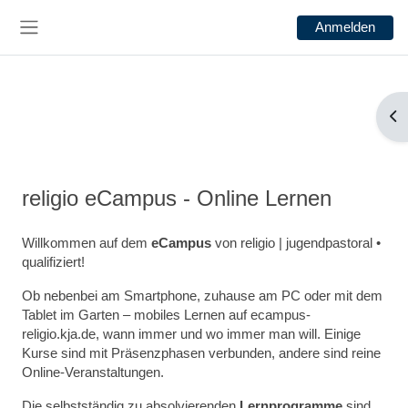
Zum Hauptinhalt
Anmelden
Website-Übersicht
Blo
religio eCampus - Online Lernen
Willkommen auf dem
eCampus
von religio | jugendpastoral •
qualifiziert!
Ob nebenbei am Smartphone, zuhause am PC oder mit dem
Tablet im Garten – mobiles Lernen auf ecampus-
religio.kja.de, wann immer und wo immer man will. Einige
Kurse sind mit Präsenzphasen verbunden, andere sind reine
Online-Veranstaltungen.
Die selbstständig zu absolvierenden
Lernprogramme
sind